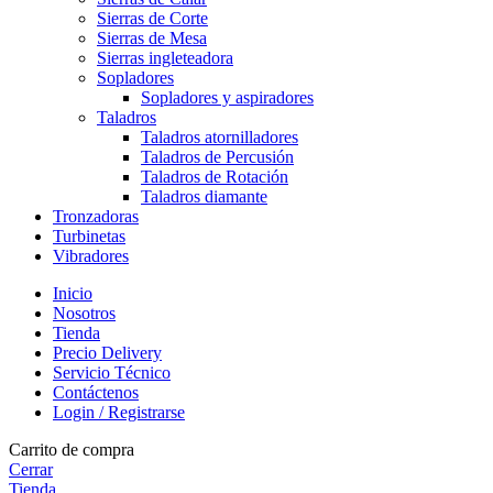
Sierras de Corte
Sierras de Mesa
Sierras ingleteadora
Sopladores
Sopladores y aspiradores
Taladros
Taladros atornilladores
Taladros de Percusión
Taladros de Rotación
Taladros diamante
Tronzadoras
Turbinetas
Vibradores
Inicio
Nosotros
Tienda
Precio Delivery
Servicio Técnico
Contáctenos
Login / Registrarse
Carrito de compra
Cerrar
Tienda