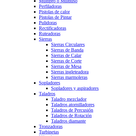
Multipro o Multiuso
Perfiladoras
Pistolas de calor
Pistolas de Pintar
Pulidoras
Rectificadoras
Ruteadoras
Sierras
Sierras Circulares
Sierras de Banda
Sierras de Calar
Sierras de Corte
Sierras de Mesa
Sierras ingleteadora
Sierras marmoleras
Sopladores
Sopladores y aspiradores
Taladros
Taladro mezclador
Taladros atornilladores
Taladros de Percusión
Taladros de Rotación
Taladros diamante
Tronzadoras
Turbinetas