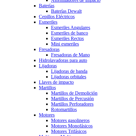
Atornilladores de impacto
Baterías
Baterías Dewalt
Cepillos Eléctricos
Esmeriles
Esmeriles Angulares
Esmeriles de banco
Esmeriles Rectos
Mini esmeriles
Fresadoras
Fresadoras de Mano
Hidrolavadoras para auto
Lijadoras
Lijadoras de banda
Lijadoras orbitales
Llaves de impacto
Martillos
Martillos de Demolición
Martillos de Percusión
Martillos Perforadores
Rotomartillos
Motores
Motores gasolineros
Motores Monofásicos
Motores Trifásicos