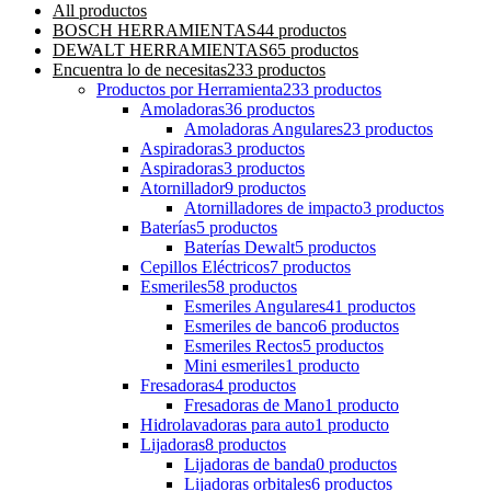
All
productos
BOSCH HERRAMIENTAS
44 productos
DEWALT HERRAMIENTAS
65 productos
Encuentra lo de necesitas
233 productos
Productos por Herramienta
233 productos
Amoladoras
36 productos
Amoladoras Angulares
23 productos
Aspiradoras
3 productos
Aspiradoras
3 productos
Atornillador
9 productos
Atornilladores de impacto
3 productos
Baterías
5 productos
Baterías Dewalt
5 productos
Cepillos Eléctricos
7 productos
Esmeriles
58 productos
Esmeriles Angulares
41 productos
Esmeriles de banco
6 productos
Esmeriles Rectos
5 productos
Mini esmeriles
1 producto
Fresadoras
4 productos
Fresadoras de Mano
1 producto
Hidrolavadoras para auto
1 producto
Lijadoras
8 productos
Lijadoras de banda
0 productos
Lijadoras orbitales
6 productos