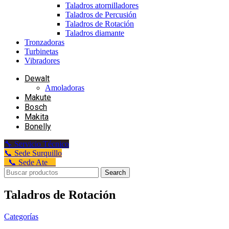
Taladros atornilladores
Taladros de Percusión
Taladros de Rotación
Taladros diamante
Tronzadoras
Turbinetas
Vibradores
Dewalt
Amoladoras
Makute
Bosch
Makita
Bonelly
🔧 Servicio Técnico
📞 Sede Surquillo
📞 Sede Ate
Search
Taladros de Rotación
Categorías