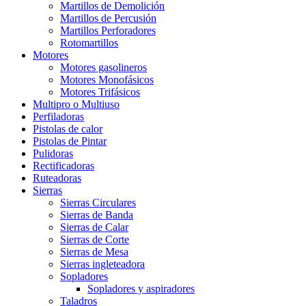
Martillos de Demolición
Martillos de Percusión
Martillos Perforadores
Rotomartillos
Motores
Motores gasolineros
Motores Monofásicos
Motores Trifásicos
Multipro o Multiuso
Perfiladoras
Pistolas de calor
Pistolas de Pintar
Pulidoras
Rectificadoras
Ruteadoras
Sierras
Sierras Circulares
Sierras de Banda
Sierras de Calar
Sierras de Corte
Sierras de Mesa
Sierras ingleteadora
Sopladores
Sopladores y aspiradores
Taladros