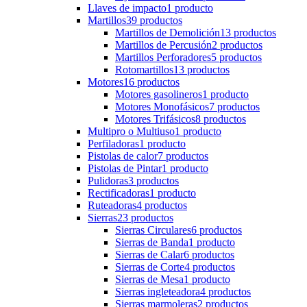
Llaves de impacto
1 producto
Martillos
39 productos
Martillos de Demolición
13 productos
Martillos de Percusión
2 productos
Martillos Perforadores
5 productos
Rotomartillos
13 productos
Motores
16 productos
Motores gasolineros
1 producto
Motores Monofásicos
7 productos
Motores Trifásicos
8 productos
Multipro o Multiuso
1 producto
Perfiladoras
1 producto
Pistolas de calor
7 productos
Pistolas de Pintar
1 producto
Pulidoras
3 productos
Rectificadoras
1 producto
Ruteadoras
4 productos
Sierras
23 productos
Sierras Circulares
6 productos
Sierras de Banda
1 producto
Sierras de Calar
6 productos
Sierras de Corte
4 productos
Sierras de Mesa
1 producto
Sierras ingleteadora
4 productos
Sierras marmoleras
2 productos