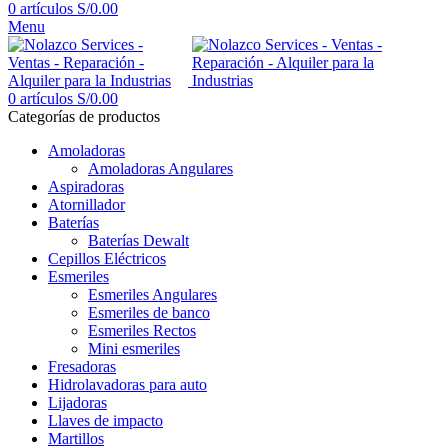
0
artículos
S/
0.00
Menu
0
artículos
S/
0.00
Categorías de productos
Amoladoras
Amoladoras Angulares
Aspiradoras
Atornillador
Baterías
Baterías Dewalt
Cepillos Eléctricos
Esmeriles
Esmeriles Angulares
Esmeriles de banco
Esmeriles Rectos
Mini esmeriles
Fresadoras
Hidrolavadoras para auto
Lijadoras
Llaves de impacto
Martillos