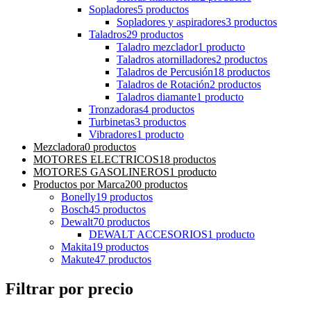
Sopladores
5 productos
Sopladores y aspiradores
3 productos
Taladros
29 productos
Taladro mezclador
1 producto
Taladros atornilladores
2 productos
Taladros de Percusión
18 productos
Taladros de Rotación
2 productos
Taladros diamante
1 producto
Tronzadoras
4 productos
Turbinetas
3 productos
Vibradores
1 producto
Mezcladora
0 productos
MOTORES ELECTRICOS
18 productos
MOTORES GASOLINEROS
1 producto
Productos por Marca
200 productos
Bonelly
19 productos
Bosch
45 productos
Dewalt
70 productos
DEWALT ACCESORIOS
1 producto
Makita
19 productos
Makute
47 productos
Filtrar por precio