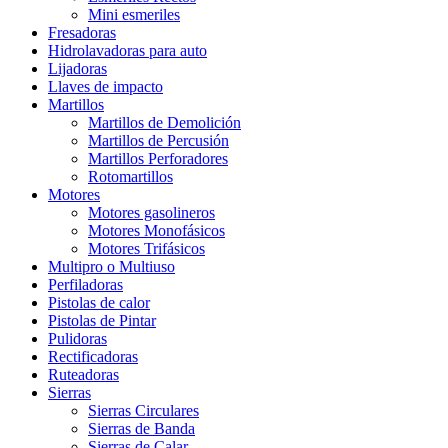
Mini esmeriles
Fresadoras
Hidrolavadoras para auto
Lijadoras
Llaves de impacto
Martillos
Martillos de Demolición
Martillos de Percusión
Martillos Perforadores
Rotomartillos
Motores
Motores gasolineros
Motores Monofásicos
Motores Trifásicos
Multipro o Multiuso
Perfiladoras
Pistolas de calor
Pistolas de Pintar
Pulidoras
Rectificadoras
Ruteadoras
Sierras
Sierras Circulares
Sierras de Banda
Sierras de Calar