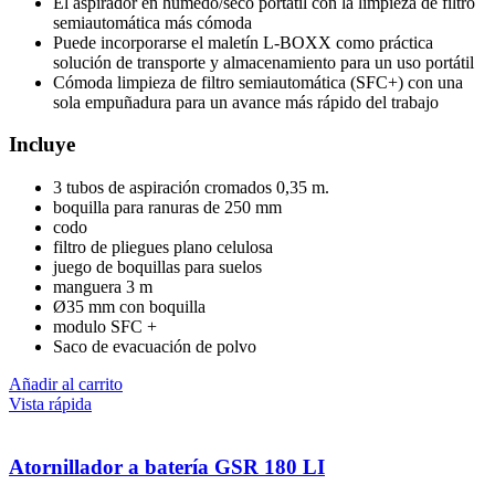
El aspirador en húmedo/seco portátil con la limpieza de filtro
semiautomática más cómoda
Puede incorporarse el maletín L-BOXX como práctica
solución de transporte y almacenamiento para un uso portátil
Cómoda limpieza de filtro semiautomática (SFC+) con una
sola empuñadura para un avance más rápido del trabajo
Incluye
3 tubos de aspiración cromados 0,35 m.
boquilla para ranuras de 250 mm
codo
filtro de pliegues plano celulosa
juego de boquillas para suelos
manguera 3 m
Ø35 mm con boquilla
modulo SFC +
Saco de evacuación de polvo
Añadir al carrito
Vista rápida
Atornillador a batería GSR 180 LI