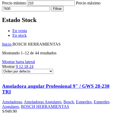
Precio mínimo
Precio máximo
Filtrar
Estado Stock
En venta
En stock
Inicio
BOSCH HERRAMIENTAS
Mostrando 1–12 de 44 resultados
Mostrar barra lateral
Mostrar
9
12
18
24
Amoladora angular Professional 9″ / GWS 28-230
TRI
Amoladoras
,
Amoladoras Angulares
,
Bosch
,
Esmeriles
,
Esmeriles
Angulares
,
BOSCH HERRAMIENTAS
S/
949.90