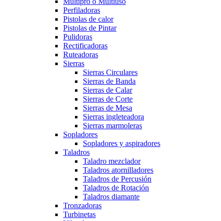
Multipro o Multiuso
Perfiladoras
Pistolas de calor
Pistolas de Pintar
Pulidoras
Rectificadoras
Ruteadoras
Sierras
Sierras Circulares
Sierras de Banda
Sierras de Calar
Sierras de Corte
Sierras de Mesa
Sierras ingleteadora
Sierras marmoleras
Sopladores
Sopladores y aspiradores
Taladros
Taladro mezclador
Taladros atornilladores
Taladros de Percusión
Taladros de Rotación
Taladros diamante
Tronzadoras
Turbinetas