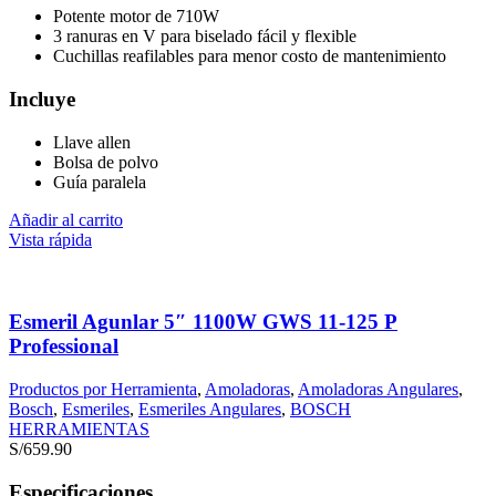
Potente motor de 710W
3 ranuras en V para biselado fácil y flexible
Cuchillas reafilables para menor costo de mantenimiento
Incluye
Llave allen
Bolsa de polvo
Guía paralela
Añadir al carrito
Vista rápida
Esmeril Agunlar 5″ 1100W GWS 11-125 P
Professional
Productos por Herramienta
,
Amoladoras
,
Amoladoras Angulares
,
Bosch
,
Esmeriles
,
Esmeriles Angulares
,
BOSCH
HERRAMIENTAS
S/
659.90
Especificaciones