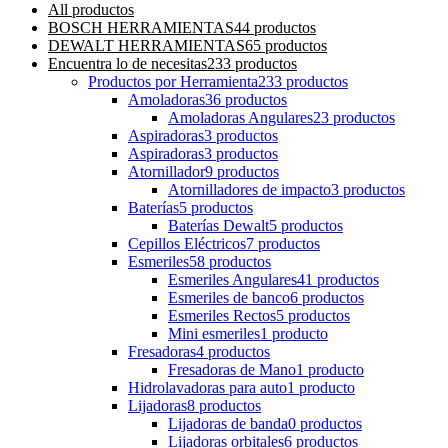
All
productos
BOSCH HERRAMIENTAS
44 productos
DEWALT HERRAMIENTAS
65 productos
Encuentra lo de necesitas
233 productos
Productos por Herramienta
233 productos
Amoladoras
36 productos
Amoladoras Angulares
23 productos
Aspiradoras
3 productos
Aspiradoras
3 productos
Atornillador
9 productos
Atornilladores de impacto
3 productos
Baterías
5 productos
Baterías Dewalt
5 productos
Cepillos Eléctricos
7 productos
Esmeriles
58 productos
Esmeriles Angulares
41 productos
Esmeriles de banco
6 productos
Esmeriles Rectos
5 productos
Mini esmeriles
1 producto
Fresadoras
4 productos
Fresadoras de Mano
1 producto
Hidrolavadoras para auto
1 producto
Lijadoras
8 productos
Lijadoras de banda
0 productos
Lijadoras orbitales
6 productos