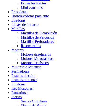
Esmeriles Rectos
Mini esmeriles
Fresadoras
Hidrolavadoras para auto
Lijadoras
Llaves de impacto
Martillos
Martillos de Demolición
Martillos de Percusión
Martillos Perforadores
Rotomartillos
Motores
Motores gasolineros
Motores Monofásicos
Motores Trifásicos
Multipro o Multiuso
Perfiladoras
Pistolas de calor
Pistolas de Pintar
Pulidoras
Rectificadoras
Ruteadoras
Sierras
Sierras Circulares
Sierras de Banda