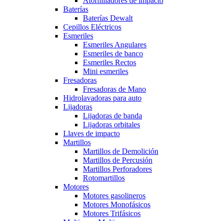
Atornilladores de impacto
Baterías
Baterías Dewalt
Cepillos Eléctricos
Esmeriles
Esmeriles Angulares
Esmeriles de banco
Esmeriles Rectos
Mini esmeriles
Fresadoras
Fresadoras de Mano
Hidrolavadoras para auto
Lijadoras
Lijadoras de banda
Lijadoras orbitales
Llaves de impacto
Martillos
Martillos de Demolición
Martillos de Percusión
Martillos Perforadores
Rotomartillos
Motores
Motores gasolineros
Motores Monofásicos
Motores Trifásicos