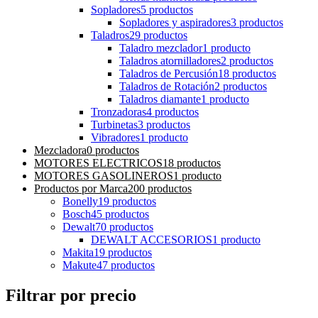
Sopladores
5 productos
Sopladores y aspiradores
3 productos
Taladros
29 productos
Taladro mezclador
1 producto
Taladros atornilladores
2 productos
Taladros de Percusión
18 productos
Taladros de Rotación
2 productos
Taladros diamante
1 producto
Tronzadoras
4 productos
Turbinetas
3 productos
Vibradores
1 producto
Mezcladora
0 productos
MOTORES ELECTRICOS
18 productos
MOTORES GASOLINEROS
1 producto
Productos por Marca
200 productos
Bonelly
19 productos
Bosch
45 productos
Dewalt
70 productos
DEWALT ACCESORIOS
1 producto
Makita
19 productos
Makute
47 productos
Filtrar por precio