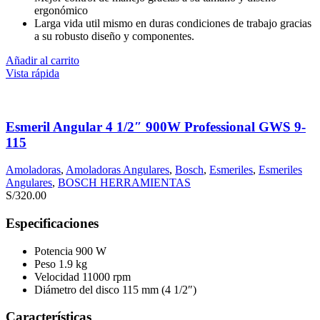
ergonómico
Larga vida util mismo en duras condiciones de trabajo gracias
a su robusto diseño y componentes.
Añadir al carrito
Vista rápida
Esmeril Angular 4 1/2″ 900W Professional GWS 9-
115
Amoladoras
,
Amoladoras Angulares
,
Bosch
,
Esmeriles
,
Esmeriles
Angulares
,
BOSCH HERRAMIENTAS
S/
320.00
Especificaciones
Potencia 900 W
Peso 1.9 kg
Velocidad 11000 rpm
Diámetro del disco 115 mm (4 1/2″)
Características