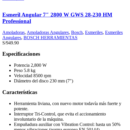
Esmeril Angular 7″ 2800 W GWS 28-230 HM
Professional
Amoladoras
,
Amoladoras Angulares
,
Bosch
,
Esmeriles
,
Esmeriles
Angulares
,
BOSCH HERRAMIENTAS
S/
949.90
Especificaciones
Potencia 2,800 W
Peso 5.8 kg
Velocidad 8500 rpm
Diámetro del disco 230 mm (7″)
Características
Herramienta liviana, con nuevo motor todavía más fuerte y
potente.
Interruptor Tri-Control, que evita el accionamiento
involuntario de la máquina.
Empuñadura auxiliar con Vibration Control: hasta un 50%
menos vibraciones (norma europea EN 50144).