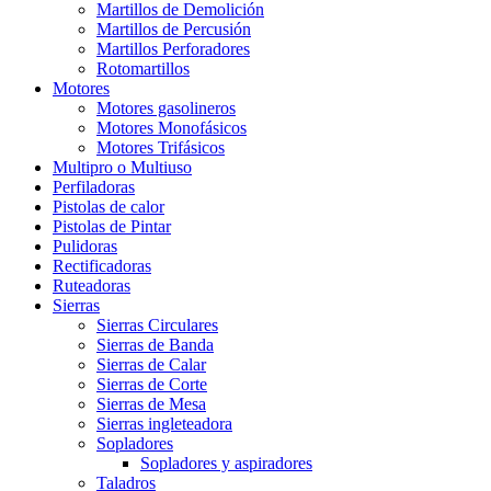
Martillos de Demolición
Martillos de Percusión
Martillos Perforadores
Rotomartillos
Motores
Motores gasolineros
Motores Monofásicos
Motores Trifásicos
Multipro o Multiuso
Perfiladoras
Pistolas de calor
Pistolas de Pintar
Pulidoras
Rectificadoras
Ruteadoras
Sierras
Sierras Circulares
Sierras de Banda
Sierras de Calar
Sierras de Corte
Sierras de Mesa
Sierras ingleteadora
Sopladores
Sopladores y aspiradores
Taladros