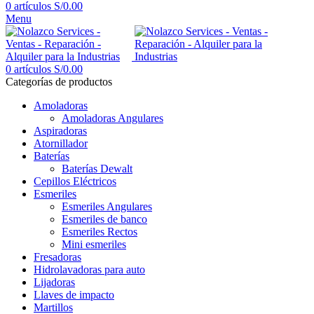
0
artículos
S/
0.00
Menu
0
artículos
S/
0.00
Categorías de productos
Amoladoras
Amoladoras Angulares
Aspiradoras
Atornillador
Baterías
Baterías Dewalt
Cepillos Eléctricos
Esmeriles
Esmeriles Angulares
Esmeriles de banco
Esmeriles Rectos
Mini esmeriles
Fresadoras
Hidrolavadoras para auto
Lijadoras
Llaves de impacto
Martillos