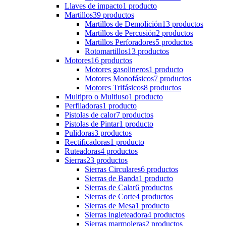
Llaves de impacto
1 producto
Martillos
39 productos
Martillos de Demolición
13 productos
Martillos de Percusión
2 productos
Martillos Perforadores
5 productos
Rotomartillos
13 productos
Motores
16 productos
Motores gasolineros
1 producto
Motores Monofásicos
7 productos
Motores Trifásicos
8 productos
Multipro o Multiuso
1 producto
Perfiladoras
1 producto
Pistolas de calor
7 productos
Pistolas de Pintar
1 producto
Pulidoras
3 productos
Rectificadoras
1 producto
Ruteadoras
4 productos
Sierras
23 productos
Sierras Circulares
6 productos
Sierras de Banda
1 producto
Sierras de Calar
6 productos
Sierras de Corte
4 productos
Sierras de Mesa
1 producto
Sierras ingleteadora
4 productos
Sierras marmoleras
2 productos