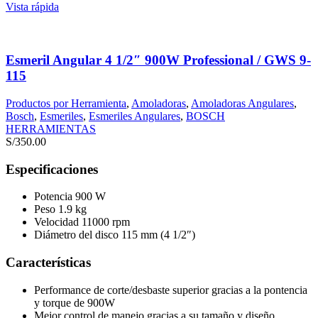
Vista rápida
Esmeril Angular 4 1/2″ 900W Professional / GWS 9-
115
Productos por Herramienta
,
Amoladoras
,
Amoladoras Angulares
,
Bosch
,
Esmeriles
,
Esmeriles Angulares
,
BOSCH
HERRAMIENTAS
S/
350.00
Especificaciones
Potencia 900 W
Peso 1.9 kg
Velocidad 11000 rpm
Diámetro del disco 115 mm (4 1/2″)
Características
Performance de corte/desbaste superior gracias a la pontencia
y torque de 900W
Mejor control de manejo gracias a su tamaño y diseño