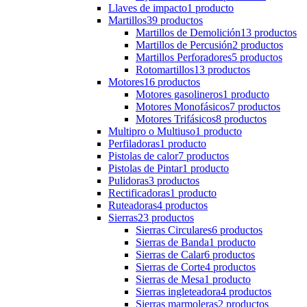
Llaves de impacto
1 producto
Martillos
39 productos
Martillos de Demolición
13 productos
Martillos de Percusión
2 productos
Martillos Perforadores
5 productos
Rotomartillos
13 productos
Motores
16 productos
Motores gasolineros
1 producto
Motores Monofásicos
7 productos
Motores Trifásicos
8 productos
Multipro o Multiuso
1 producto
Perfiladoras
1 producto
Pistolas de calor
7 productos
Pistolas de Pintar
1 producto
Pulidoras
3 productos
Rectificadoras
1 producto
Ruteadoras
4 productos
Sierras
23 productos
Sierras Circulares
6 productos
Sierras de Banda
1 producto
Sierras de Calar
6 productos
Sierras de Corte
4 productos
Sierras de Mesa
1 producto
Sierras ingleteadora
4 productos
Sierras marmoleras
2 productos