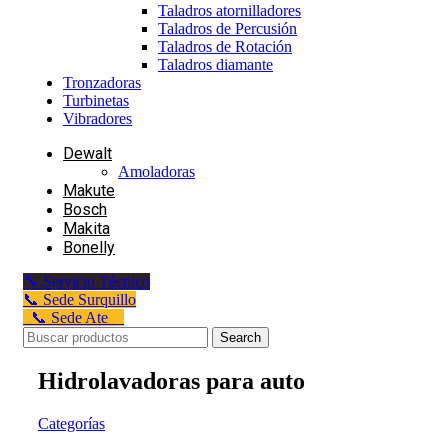
Taladros atornilladores
Taladros de Percusión
Taladros de Rotación
Taladros diamante
Tronzadoras
Turbinetas
Vibradores
Dewalt
Amoladoras
Makute
Bosch
Makita
Bonelly
🔧 Servicio Técnico
📞 Sede Surquillo
📞 Sede Ate
Search
Hidrolavadoras para auto
Categorías