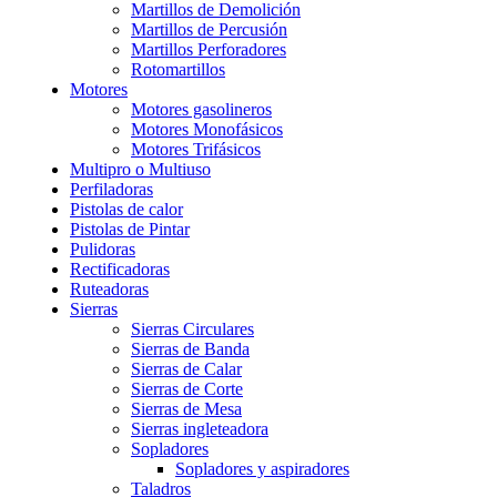
Martillos de Demolición
Martillos de Percusión
Martillos Perforadores
Rotomartillos
Motores
Motores gasolineros
Motores Monofásicos
Motores Trifásicos
Multipro o Multiuso
Perfiladoras
Pistolas de calor
Pistolas de Pintar
Pulidoras
Rectificadoras
Ruteadoras
Sierras
Sierras Circulares
Sierras de Banda
Sierras de Calar
Sierras de Corte
Sierras de Mesa
Sierras ingleteadora
Sopladores
Sopladores y aspiradores
Taladros