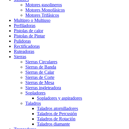
Motores gasolineros
Motores Monofásicos
Motores Trifásicos
Multipro o Multiuso
Perfiladoras
Pistolas de calor
Pistolas de Pintar
Pulidoras
Rectificadoras
Ruteadoras
Sierras
Sierras Circulares
Sierras de Banda
Sierras de Calar
Sierras de Corte
Sierras de Mesa
Sierras ingleteadora
Sopladores
Sopladores y aspiradores
Taladros
Taladros atornilladores
Taladros de Percusión
Taladros de Rotación
Taladros diamante