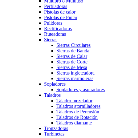
Multipro o Multiuso
Perfiladoras
Pistolas de calor
Pistolas de Pintar
Pulidoras
Rectificadoras
Ruteadoras
Sierras
Sierras Circulares
Sierras de Banda
Sierras de Calar
Sierras de Corte
Sierras de Mesa
Sierras ingleteadora
Sierras marmoleras
Sopladores
Sopladores y aspiradores
Taladros
Taladro mezclador
Taladros atornilladores
Taladros de Percusión
Taladros de Rotación
Taladros diamante
Tronzadoras
Turbinetas