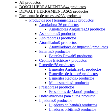
All
productos
BOSCH HERRAMIENTAS
44 productos
DEWALT HERRAMIENTAS
65 productos
Encuentra lo de necesitas
233 productos
Productos por Herramienta
233 productos
Amoladoras
36 productos
Amoladoras Angulares
23 productos
Aspiradoras
3 productos
Aspiradoras
3 productos
Atornillador
9 productos
Atornilladores de impacto
3 productos
Baterías
5 productos
Baterías Dewalt
5 productos
Cepillos Eléctricos
7 productos
Esmeriles
58 productos
Esmeriles Angulares
41 productos
Esmeriles de banco
6 productos
Esmeriles Rectos
5 productos
Mini esmeriles
1 producto
Fresadoras
4 productos
Fresadoras de Mano
1 producto
Hidrolavadoras para auto
1 producto
Lijadoras
8 productos
Lijadoras de banda
0 productos
Lijadoras orbitales
6 productos