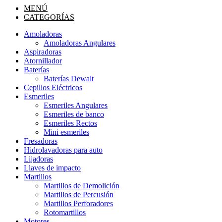
MENÚ
CATEGORÍAS
Amoladoras
Amoladoras Angulares
Aspiradoras
Atornillador
Baterías
Baterías Dewalt
Cepillos Eléctricos
Esmeriles
Esmeriles Angulares
Esmeriles de banco
Esmeriles Rectos
Mini esmeriles
Fresadoras
Hidrolavadoras para auto
Lijadoras
Llaves de impacto
Martillos
Martillos de Demolición
Martillos de Percusión
Martillos Perforadores
Rotomartillos
Motores