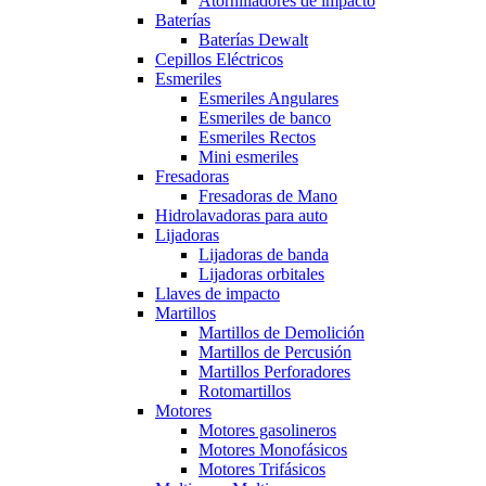
Atornilladores de impacto
Baterías
Baterías Dewalt
Cepillos Eléctricos
Esmeriles
Esmeriles Angulares
Esmeriles de banco
Esmeriles Rectos
Mini esmeriles
Fresadoras
Fresadoras de Mano
Hidrolavadoras para auto
Lijadoras
Lijadoras de banda
Lijadoras orbitales
Llaves de impacto
Martillos
Martillos de Demolición
Martillos de Percusión
Martillos Perforadores
Rotomartillos
Motores
Motores gasolineros
Motores Monofásicos
Motores Trifásicos