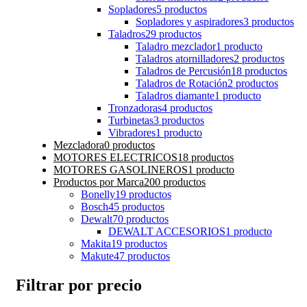
Sopladores
5 productos
Sopladores y aspiradores
3 productos
Taladros
29 productos
Taladro mezclador
1 producto
Taladros atornilladores
2 productos
Taladros de Percusión
18 productos
Taladros de Rotación
2 productos
Taladros diamante
1 producto
Tronzadoras
4 productos
Turbinetas
3 productos
Vibradores
1 producto
Mezcladora
0 productos
MOTORES ELECTRICOS
18 productos
MOTORES GASOLINEROS
1 producto
Productos por Marca
200 productos
Bonelly
19 productos
Bosch
45 productos
Dewalt
70 productos
DEWALT ACCESORIOS
1 producto
Makita
19 productos
Makute
47 productos
Filtrar por precio