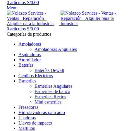
0
artículos
S/
0.00
Menu
0
artículos
S/
0.00
Categorías de productos
Amoladoras
Amoladoras Angulares
Aspiradoras
Atornillador
Baterías
Baterías Dewalt
Cepillos Eléctricos
Esmeriles
Esmeriles Angulares
Esmeriles de banco
Esmeriles Rectos
Mini esmeriles
Fresadoras
Hidrolavadoras para auto
Lijadoras
Llaves de impacto
Martillos