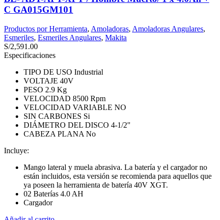
C GA015GM101
Productos por Herramienta
,
Amoladoras
,
Amoladoras Angulares
,
Esmeriles
,
Esmeriles Angulares
,
Makita
S/
2,591.00
Especificaciones
TIPO DE USO Industrial
VOLTAJE 40V
PESO 2.9 Kg
VELOCIDAD 8500 Rpm
VELOCIDAD VARIABLE NO
SIN CARBONES Si
DIÁMETRO DEL DISCO 4-1/2"
CABEZA PLANA No
Incluye:
Mango lateral y muela abrasiva. La batería y el cargador no
están incluidos, esta versión se recomienda para aquellos que
ya poseen la herramienta de batería 40V XGT.
02 Baterías 4.0 AH
Cargador
Añadir al carrito