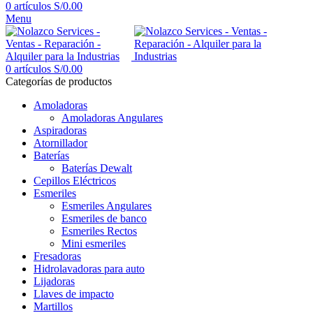
0
artículos
S/
0.00
Menu
0
artículos
S/
0.00
Categorías de productos
Amoladoras
Amoladoras Angulares
Aspiradoras
Atornillador
Baterías
Baterías Dewalt
Cepillos Eléctricos
Esmeriles
Esmeriles Angulares
Esmeriles de banco
Esmeriles Rectos
Mini esmeriles
Fresadoras
Hidrolavadoras para auto
Lijadoras
Llaves de impacto
Martillos