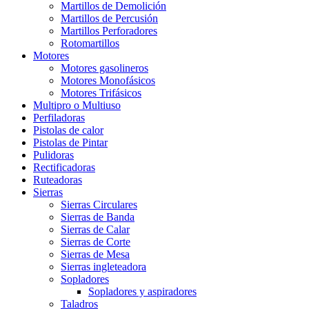
Martillos de Demolición
Martillos de Percusión
Martillos Perforadores
Rotomartillos
Motores
Motores gasolineros
Motores Monofásicos
Motores Trifásicos
Multipro o Multiuso
Perfiladoras
Pistolas de calor
Pistolas de Pintar
Pulidoras
Rectificadoras
Ruteadoras
Sierras
Sierras Circulares
Sierras de Banda
Sierras de Calar
Sierras de Corte
Sierras de Mesa
Sierras ingleteadora
Sopladores
Sopladores y aspiradores
Taladros