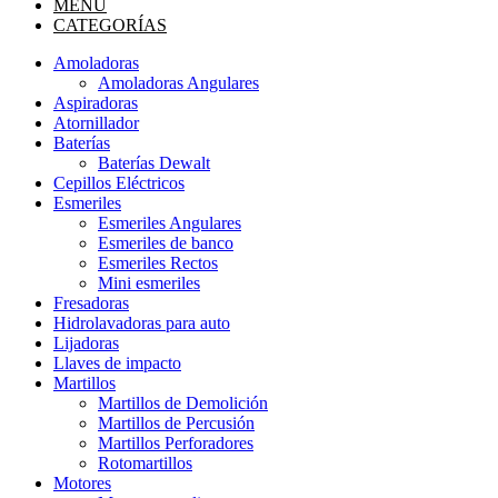
MENÚ
CATEGORÍAS
Amoladoras
Amoladoras Angulares
Aspiradoras
Atornillador
Baterías
Baterías Dewalt
Cepillos Eléctricos
Esmeriles
Esmeriles Angulares
Esmeriles de banco
Esmeriles Rectos
Mini esmeriles
Fresadoras
Hidrolavadoras para auto
Lijadoras
Llaves de impacto
Martillos
Martillos de Demolición
Martillos de Percusión
Martillos Perforadores
Rotomartillos
Motores