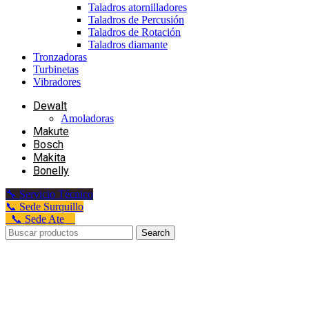
Taladros atornilladores
Taladros de Percusión
Taladros de Rotación
Taladros diamante
Tronzadoras
Turbinetas
Vibradores
Dewalt
Amoladoras
Makute
Bosch
Makita
Bonelly
🔧 Servicio Técnico
📞 Sede Surquillo
📞 Sede Ate
Search