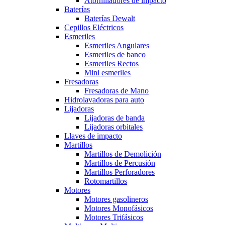
Atornilladores de impacto
Baterías
Baterías Dewalt
Cepillos Eléctricos
Esmeriles
Esmeriles Angulares
Esmeriles de banco
Esmeriles Rectos
Mini esmeriles
Fresadoras
Fresadoras de Mano
Hidrolavadoras para auto
Lijadoras
Lijadoras de banda
Lijadoras orbitales
Llaves de impacto
Martillos
Martillos de Demolición
Martillos de Percusión
Martillos Perforadores
Rotomartillos
Motores
Motores gasolineros
Motores Monofásicos
Motores Trifásicos