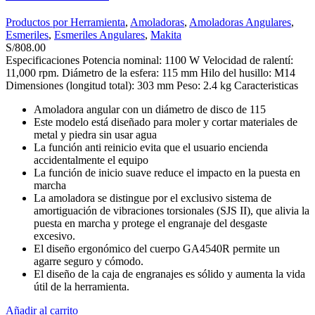
Productos por Herramienta
,
Amoladoras
,
Amoladoras Angulares
,
Esmeriles
,
Esmeriles Angulares
,
Makita
S/
808.00
Especificaciones Potencia nominal: 1100 W Velocidad de ralentí:
11,000 rpm. Diámetro de la esfera: 115 mm Hilo del husillo: M14
Dimensiones (longitud total): 303 mm Peso: 2.4 kg Caracteristicas
Amoladora angular con un diámetro de disco de 115
Este modelo está diseñado para moler y cortar materiales de
metal y piedra sin usar agua
La función anti reinicio evita que el usuario encienda
accidentalmente el equipo
La función de inicio suave reduce el impacto en la puesta en
marcha
La amoladora se distingue por el exclusivo sistema de
amortiguación de vibraciones torsionales (SJS II), que alivia la
puesta en marcha y protege el engranaje del desgaste
excesivo.
El diseño ergonómico del cuerpo GA4540R permite un
agarre seguro y cómodo.
El diseño de la caja de engranajes es sólido y aumenta la vida
útil de la herramienta.
Añadir al carrito