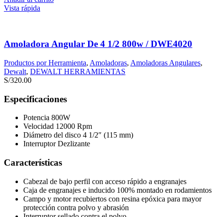
Vista rápida
Amoladora Angular De 4 1/2 800w / DWE4020
Productos por Herramienta
,
Amoladoras
,
Amoladoras Angulares
,
Dewalt
,
DEWALT HERRAMIENTAS
S/
320.00
Especificaciones
Potencia 800W
Velocidad 12000 Rpm
Diámetro del disco 4 1/2″ (115 mm)
Interruptor Dezlizante
Características
Cabezal de bajo perfil con acceso rápido a engranajes
Caja de engranajes e inducido 100% montado en rodamientos
Campo y motor recubiertos con resina epóxica para mayor
protección contra polvo y abrasión
Interruptor sellado contra el polvo