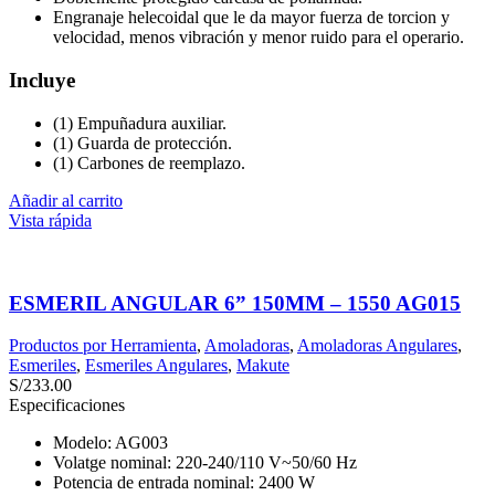
Engranaje helecoidal que le da mayor fuerza de torcion y
velocidad, menos vibración y menor ruido para el operario.
Incluye
(1) Empuñadura auxiliar.
(1) Guarda de protección.
(1) Carbones de reemplazo.
Añadir al carrito
Vista rápida
ESMERIL ANGULAR 6” 150MM – 1550 AG015
Productos por Herramienta
,
Amoladoras
,
Amoladoras Angulares
,
Esmeriles
,
Esmeriles Angulares
,
Makute
S/
233.00
Especificaciones
Modelo: AG003
Volatge nominal: 220-240/110 V~50/60 Hz
Potencia de entrada nominal: 2400 W