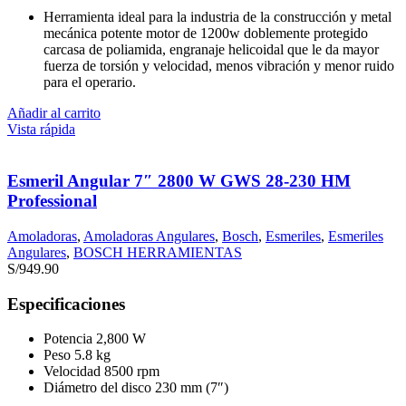
Herramienta ideal para la industria de la construcción y metal
mecánica potente motor de 1200w doblemente protegido
carcasa de poliamida, engranaje helicoidal que le da mayor
fuerza de torsión y velocidad, menos vibración y menor ruido
para el operario.
Añadir al carrito
Vista rápida
Esmeril Angular 7″ 2800 W GWS 28-230 HM
Professional
Amoladoras
,
Amoladoras Angulares
,
Bosch
,
Esmeriles
,
Esmeriles
Angulares
,
BOSCH HERRAMIENTAS
S/
949.90
Especificaciones
Potencia 2,800 W
Peso 5.8 kg
Velocidad 8500 rpm
Diámetro del disco 230 mm (7″)