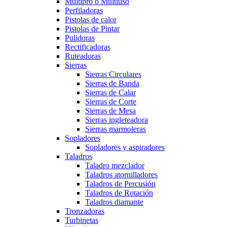
Multipro o Multiuso
Perfiladoras
Pistolas de calor
Pistolas de Pintar
Pulidoras
Rectificadoras
Ruteadoras
Sierras
Sierras Circulares
Sierras de Banda
Sierras de Calar
Sierras de Corte
Sierras de Mesa
Sierras ingleteadora
Sierras marmoleras
Sopladores
Sopladores y aspiradores
Taladros
Taladro mezclador
Taladros atornilladores
Taladros de Percusión
Taladros de Rotación
Taladros diamante
Tronzadoras
Turbinetas