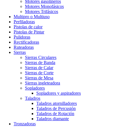
Motores gasolineros
Motores Monofásicos
Motores Trifásicos
Multipro o Multiuso
Perfiladoras
Pistolas de calor
Pistolas de Pintar
Pulidoras
Rectificadoras
Ruteadoras
Sierras
Sierras Circulares
Sierras de Banda
Sierras de Calar
Sierras de Corte
Sierras de Mesa
Sierras ingleteadora
Sopladores
Sopladores y aspiradores
Taladros
Taladros atornilladores
Taladros de Percusión
Taladros de Rotación
Taladros diamante
Tronzadoras