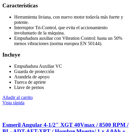
Características
Herramienta liviana, con nuevo motor todavía más fuerte y
potente.
Interruptor Tri-Control, que evita el accionamiento
involuntario de la máquina.
Empuñadura auxiliar con Vibration Control: hasta un 50%
menos vibraciones (norma europea EN 50144).
Incluye
Empuñadura Auxiliar VC
Guarda de protección
Arandela de apoyo
Tuerca de apriete
Llave de pernos
Añadir al carrito
Vista rápida
Esmeril Angular 4-1/2″ XGT 40Vmax / 8500 RPM /
BL- ADT-AFT-XPT / Hombre Muerto/ 1 x 4.0Ah +