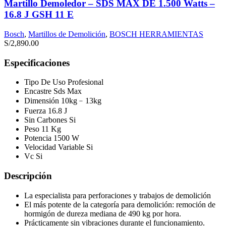
Martillo Demoledor – SDS MAX DE 1.500 Watts –
16.8 J GSH 11 E
Bosch
,
Martillos de Demolición
,
BOSCH HERRAMIENTAS
S/
2,890.00
Especificaciones
Tipo De Uso Profesional
Encastre Sds Max
Dimensión 10kg﹣13kg
Fuerza 16.8 J
Sin Carbones Si
Peso 11 Kg
Potencia 1500 W
Velocidad Variable Si
Vc Si
Descripción
La especialista para perforaciones y trabajos de demolición
El más potente de la categoría para demolición: remoción de
hormigón de dureza mediana de 490 kg por hora.
Prácticamente sin vibraciones durante el funcionamiento.