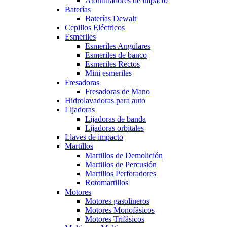
Atornilladores de impacto
Baterías
Baterías Dewalt
Cepillos Eléctricos
Esmeriles
Esmeriles Angulares
Esmeriles de banco
Esmeriles Rectos
Mini esmeriles
Fresadoras
Fresadoras de Mano
Hidrolavadoras para auto
Lijadoras
Lijadoras de banda
Lijadoras orbitales
Llaves de impacto
Martillos
Martillos de Demolición
Martillos de Percusión
Martillos Perforadores
Rotomartillos
Motores
Motores gasolineros
Motores Monofásicos
Motores Trifásicos