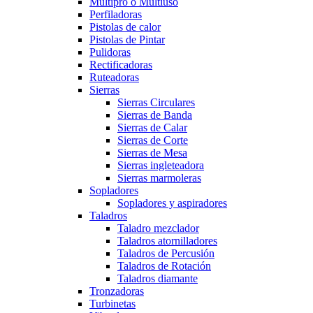
Multipro o Multiuso
Perfiladoras
Pistolas de calor
Pistolas de Pintar
Pulidoras
Rectificadoras
Ruteadoras
Sierras
Sierras Circulares
Sierras de Banda
Sierras de Calar
Sierras de Corte
Sierras de Mesa
Sierras ingleteadora
Sierras marmoleras
Sopladores
Sopladores y aspiradores
Taladros
Taladro mezclador
Taladros atornilladores
Taladros de Percusión
Taladros de Rotación
Taladros diamante
Tronzadoras
Turbinetas