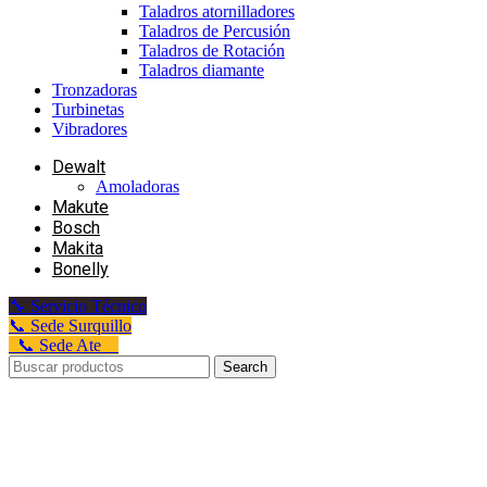
Taladros atornilladores
Taladros de Percusión
Taladros de Rotación
Taladros diamante
Tronzadoras
Turbinetas
Vibradores
Dewalt
Amoladoras
Makute
Bosch
Makita
Bonelly
🔧 Servicio Técnico
📞 Sede Surquillo
📞 Sede Ate
Search