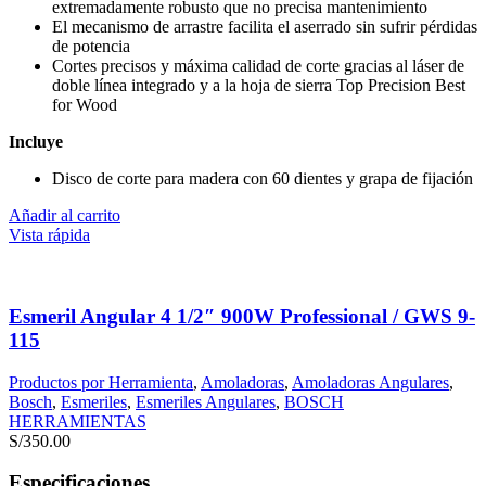
extremadamente robusto que no precisa mantenimiento
El mecanismo de arrastre facilita el aserrado sin sufrir pérdidas
de potencia
Cortes precisos y máxima calidad de corte gracias al láser de
doble línea integrado y a la hoja de sierra Top Precision Best
for Wood
Incluye
Disco de corte para madera con 60 dientes y grapa de fijación
Añadir al carrito
Vista rápida
Esmeril Angular 4 1/2″ 900W Professional / GWS 9-
115
Productos por Herramienta
,
Amoladoras
,
Amoladoras Angulares
,
Bosch
,
Esmeriles
,
Esmeriles Angulares
,
BOSCH
HERRAMIENTAS
S/
350.00
Especificaciones