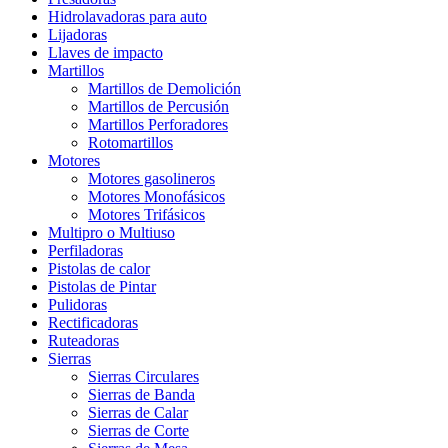
Hidrolavadoras para auto
Lijadoras
Llaves de impacto
Martillos
Martillos de Demolición
Martillos de Percusión
Martillos Perforadores
Rotomartillos
Motores
Motores gasolineros
Motores Monofásicos
Motores Trifásicos
Multipro o Multiuso
Perfiladoras
Pistolas de calor
Pistolas de Pintar
Pulidoras
Rectificadoras
Ruteadoras
Sierras
Sierras Circulares
Sierras de Banda
Sierras de Calar
Sierras de Corte