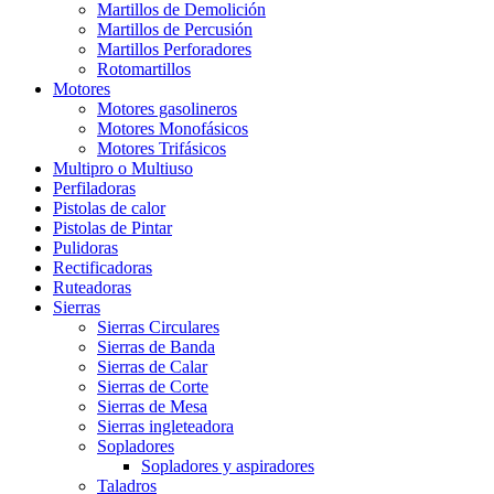
Martillos de Demolición
Martillos de Percusión
Martillos Perforadores
Rotomartillos
Motores
Motores gasolineros
Motores Monofásicos
Motores Trifásicos
Multipro o Multiuso
Perfiladoras
Pistolas de calor
Pistolas de Pintar
Pulidoras
Rectificadoras
Ruteadoras
Sierras
Sierras Circulares
Sierras de Banda
Sierras de Calar
Sierras de Corte
Sierras de Mesa
Sierras ingleteadora
Sopladores
Sopladores y aspiradores
Taladros