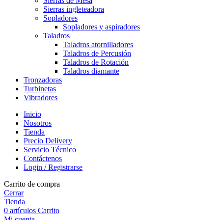
Sierras de Mesa
Sierras ingleteadora
Sopladores
Sopladores y aspiradores
Taladros
Taladros atornilladores
Taladros de Percusión
Taladros de Rotación
Taladros diamante
Tronzadoras
Turbinetas
Vibradores
Inicio
Nosotros
Tienda
Precio Delivery
Servicio Técnico
Contáctenos
Login / Registrarse
Carrito de compra
Cerrar
Tienda
0
artículos
Carrito
Mi cuenta