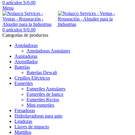
0
artículos
S/
0.00
Menu
0
artículos
S/
0.00
Categorías de productos
Amoladoras
Amoladoras Angulares
Aspiradoras
Atornillador
Baterías
Baterías Dewalt
Cepillos Eléctricos
Esmeriles
Esmeriles Angulares
Esmeriles de banco
Esmeriles Rectos
Mini esmeriles
Fresadoras
Hidrolavadoras para auto
Lijadoras
Llaves de impacto
Martillos