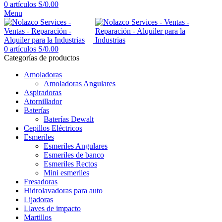
0
artículos
S/
0.00
Menu
0
artículos
S/
0.00
Categorías de productos
Amoladoras
Amoladoras Angulares
Aspiradoras
Atornillador
Baterías
Baterías Dewalt
Cepillos Eléctricos
Esmeriles
Esmeriles Angulares
Esmeriles de banco
Esmeriles Rectos
Mini esmeriles
Fresadoras
Hidrolavadoras para auto
Lijadoras
Llaves de impacto
Martillos