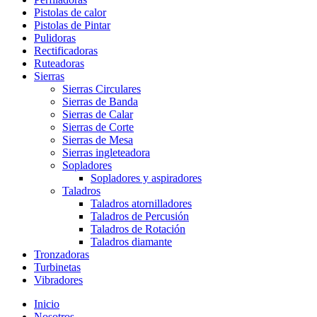
Pistolas de calor
Pistolas de Pintar
Pulidoras
Rectificadoras
Ruteadoras
Sierras
Sierras Circulares
Sierras de Banda
Sierras de Calar
Sierras de Corte
Sierras de Mesa
Sierras ingleteadora
Sopladores
Sopladores y aspiradores
Taladros
Taladros atornilladores
Taladros de Percusión
Taladros de Rotación
Taladros diamante
Tronzadoras
Turbinetas
Vibradores
Inicio
Nosotros