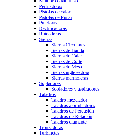
Multipro o Multiuso
Perfiladoras
Pistolas de calor
Pistolas de Pintar
Pulidoras
Rectificadoras
Ruteadoras
Sierras
Sierras Circulares
Sierras de Banda
Sierras de Calar
Sierras de Corte
Sierras de Mesa
Sierras ingleteadora
Sierras marmoleras
Sopladores
Sopladores y aspiradores
Taladros
Taladro mezclador
Taladros atornilladores
Taladros de Percusión
Taladros de Rotación
Taladros diamante
Tronzadoras
Turbinetas