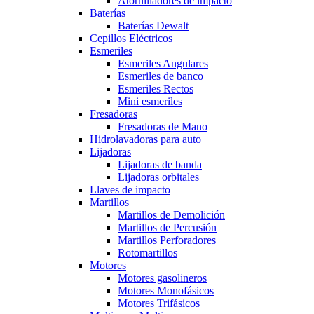
Atornilladores de impacto
Baterías
Baterías Dewalt
Cepillos Eléctricos
Esmeriles
Esmeriles Angulares
Esmeriles de banco
Esmeriles Rectos
Mini esmeriles
Fresadoras
Fresadoras de Mano
Hidrolavadoras para auto
Lijadoras
Lijadoras de banda
Lijadoras orbitales
Llaves de impacto
Martillos
Martillos de Demolición
Martillos de Percusión
Martillos Perforadores
Rotomartillos
Motores
Motores gasolineros
Motores Monofásicos
Motores Trifásicos