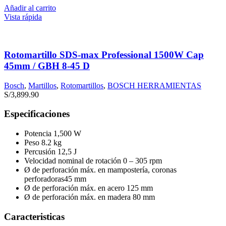
Añadir al carrito
Vista rápida
Rotomartillo SDS-max Professional 1500W Cap
45mm / GBH 8-45 D
Bosch
,
Martillos
,
Rotomartillos
,
BOSCH HERRAMIENTAS
S/
3,899.90
Especificaciones
Potencia 1,500 W
Peso 8.2 kg
Percusión 12,5 J
Velocidad nominal de rotación 0 – 305 rpm
Ø de perforación máx. en mampostería, coronas
perforadoras45 mm
Ø de perforación máx. en acero 125 mm
Ø de perforación máx. en madera 80 mm
Caracteristicas