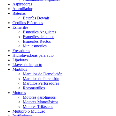
Aspiradoras
Atornillador
Baterías
Baterías Dewalt
Cepillos Eléctricos
Esmeriles
Esmeriles Angulares
Esmeriles de banco
Esmeriles Rectos
Mini esmeriles
Fresadoras
Hidrolavadoras para auto
Lijadoras
Llaves de impacto
Martillos
Martillos de Demolición
Martillos de Percusión
Martillos Perforadores
Rotomartillos
Motores
Motores gasolineros
Motores Monofásicos
Motores Trifásicos
Multipro o Multiuso
Perfiladoras