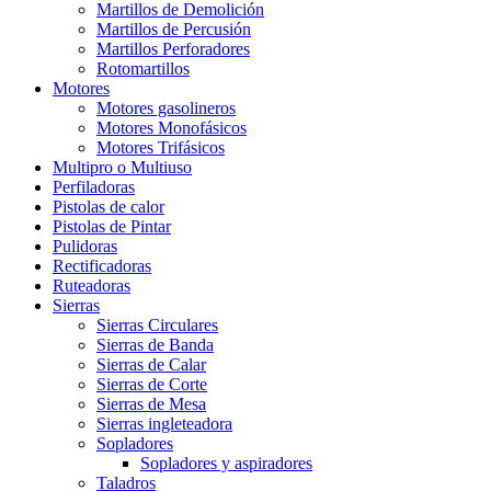
Martillos de Demolición
Martillos de Percusión
Martillos Perforadores
Rotomartillos
Motores
Motores gasolineros
Motores Monofásicos
Motores Trifásicos
Multipro o Multiuso
Perfiladoras
Pistolas de calor
Pistolas de Pintar
Pulidoras
Rectificadoras
Ruteadoras
Sierras
Sierras Circulares
Sierras de Banda
Sierras de Calar
Sierras de Corte
Sierras de Mesa
Sierras ingleteadora
Sopladores
Sopladores y aspiradores
Taladros