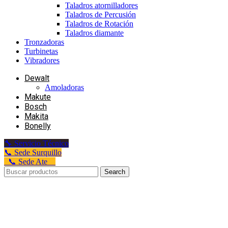
Taladros atornilladores
Taladros de Percusión
Taladros de Rotación
Taladros diamante
Tronzadoras
Turbinetas
Vibradores
Dewalt
Amoladoras
Makute
Bosch
Makita
Bonelly
🔧 Servicio Técnico
📞 Sede Surquillo
📞 Sede Ate
Search