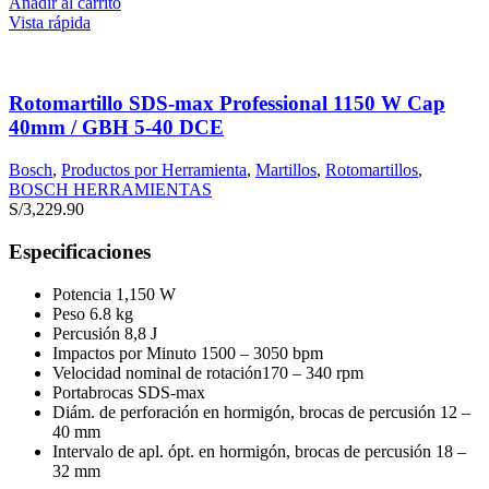
Añadir al carrito
Vista rápida
Rotomartillo SDS-max Professional 1150 W Cap
40mm / GBH 5-40 DCE
Bosch
,
Productos por Herramienta
,
Martillos
,
Rotomartillos
,
BOSCH HERRAMIENTAS
S/
3,229.90
Especificaciones
Potencia 1,150 W
Peso 6.8 kg
Percusión 8,8 J
Impactos por Minuto 1500 – 3050 bpm
Velocidad nominal de rotación170 – 340 rpm
Portabrocas SDS-max
Diám. de perforación en hormigón, brocas de percusión 12 –
40 mm
Intervalo de apl. ópt. en hormigón, brocas de percusión 18 –
32 mm