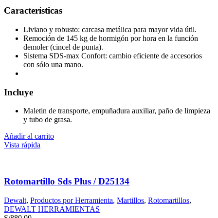
Características
Liviano y robusto: carcasa metálica para mayor vida útil.
Remoción de 145 kg de hormigón por hora en la función
demoler (cincel de punta).
Sistema SDS-max Confort: cambio eficiente de accesorios
con sólo una mano.
Incluye
Maletin de transporte, empuñadura auxiliar, paño de limpieza
y tubo de grasa.
Añadir al carrito
Vista rápida
Rotomartillo Sds Plus / D25134
Dewalt
,
Productos por Herramienta
,
Martillos
,
Rotomartillos
,
DEWALT HERRAMIENTAS
S/
880.00