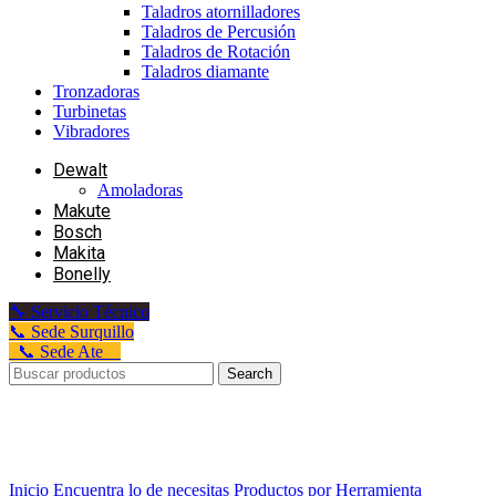
Taladros atornilladores
Taladros de Percusión
Taladros de Rotación
Taladros diamante
Tronzadoras
Turbinetas
Vibradores
Dewalt
Amoladoras
Makute
Bosch
Makita
Bonelly
🔧 Servicio Técnico
📞 Sede Surquillo
📞 Sede Ate
Search
Sold out
Click to enlarge
Inicio
Encuentra lo de necesitas
Productos por Herramienta