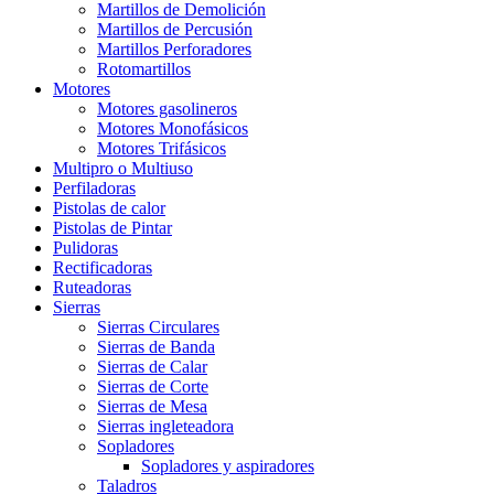
Martillos de Demolición
Martillos de Percusión
Martillos Perforadores
Rotomartillos
Motores
Motores gasolineros
Motores Monofásicos
Motores Trifásicos
Multipro o Multiuso
Perfiladoras
Pistolas de calor
Pistolas de Pintar
Pulidoras
Rectificadoras
Ruteadoras
Sierras
Sierras Circulares
Sierras de Banda
Sierras de Calar
Sierras de Corte
Sierras de Mesa
Sierras ingleteadora
Sopladores
Sopladores y aspiradores
Taladros