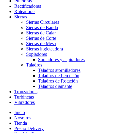
Pulidoras
Rectificadoras
Ruteadoras
Sierras
Sierras Circulares
Sierras de Banda
Sierras de Calar
Sierras de Corte
Sierras de Mesa
Sierras ingleteadora
Sopladores
Sopladores y aspiradores
Taladros
Taladros atornilladores
Taladros de Percusión
Taladros de Rotación
Taladros diamante
Tronzadoras
Turbinetas
Vibradores
Inicio
Nosotros
Tienda
Precio Delivery