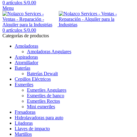
0
artículos
S/
0.00
Menu
0
artículos
S/
0.00
Categorías de productos
Amoladoras
Amoladoras Angulares
Aspiradoras
Atornillador
Baterías
Baterías Dewalt
Cepillos Eléctricos
Esmeriles
Esmeriles Angulares
Esmeriles de banco
Esmeriles Rectos
Mini esmeriles
Fresadoras
Hidrolavadoras para auto
Lijadoras
Llaves de impacto
Martillos