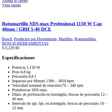
Añadir al carrito
Vista rápida
Rotomartillo SDS-max Professional 1150 W Cap
40mm / GBH 5-40 DCE
Bosch
,
Productos por Herramienta
,
Martillos
,
Rotomartillos
,
BOSCH HERRAMIENTAS
S/
3,229.90
Especificaciones
Potencia 1,150 W
Peso 6.8 kg
Percusión 8,8 J
Impactos por Minuto 1500 – 3050 bpm
Velocidad nominal de rotación170 – 340 rpm
Portabrocas SDS-max
Diám. de perforación en hormigón, brocas de percusión 12 –
40 mm
Intervalo de apl. ópt. en hormigón, brocas de percusión 18 –
32 mm