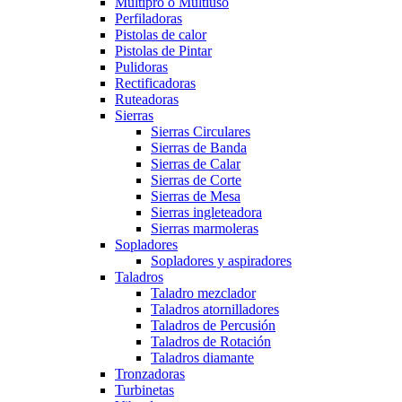
Multipro o Multiuso
Perfiladoras
Pistolas de calor
Pistolas de Pintar
Pulidoras
Rectificadoras
Ruteadoras
Sierras
Sierras Circulares
Sierras de Banda
Sierras de Calar
Sierras de Corte
Sierras de Mesa
Sierras ingleteadora
Sierras marmoleras
Sopladores
Sopladores y aspiradores
Taladros
Taladro mezclador
Taladros atornilladores
Taladros de Percusión
Taladros de Rotación
Taladros diamante
Tronzadoras
Turbinetas