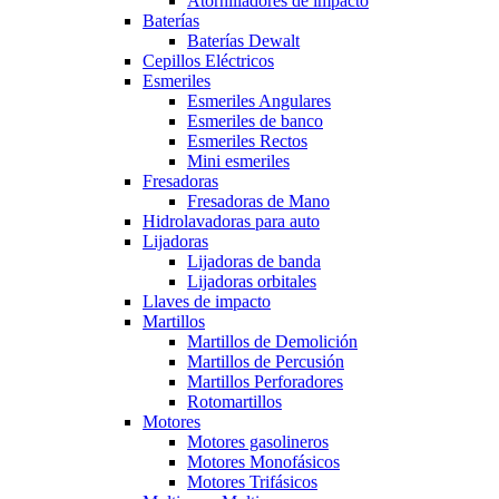
Atornilladores de impacto
Baterías
Baterías Dewalt
Cepillos Eléctricos
Esmeriles
Esmeriles Angulares
Esmeriles de banco
Esmeriles Rectos
Mini esmeriles
Fresadoras
Fresadoras de Mano
Hidrolavadoras para auto
Lijadoras
Lijadoras de banda
Lijadoras orbitales
Llaves de impacto
Martillos
Martillos de Demolición
Martillos de Percusión
Martillos Perforadores
Rotomartillos
Motores
Motores gasolineros
Motores Monofásicos
Motores Trifásicos