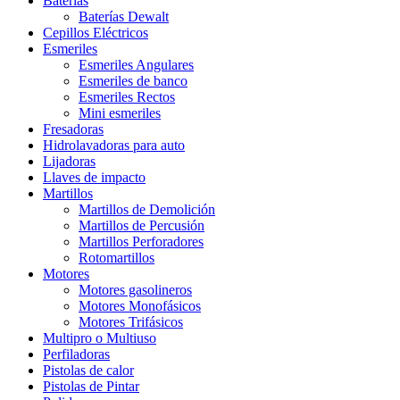
Baterías
Baterías Dewalt
Cepillos Eléctricos
Esmeriles
Esmeriles Angulares
Esmeriles de banco
Esmeriles Rectos
Mini esmeriles
Fresadoras
Hidrolavadoras para auto
Lijadoras
Llaves de impacto
Martillos
Martillos de Demolición
Martillos de Percusión
Martillos Perforadores
Rotomartillos
Motores
Motores gasolineros
Motores Monofásicos
Motores Trifásicos
Multipro o Multiuso
Perfiladoras
Pistolas de calor
Pistolas de Pintar